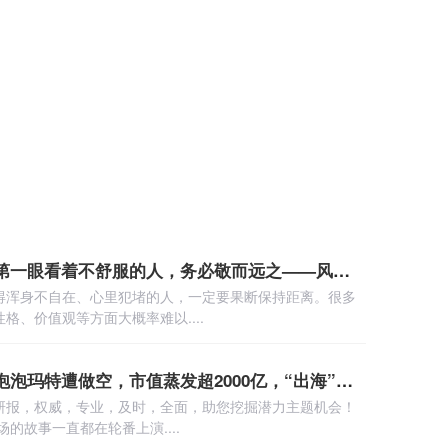
兴业策略APP下载 第一眼看着不舒服的人，务必敬而远之——风水命理师王镜海
得浑身不自在、心里犯堵的人，一定要果断保持距离。很多
格、价值观等方面大概率难以....
掌盘配资APP下载 泡泡玛特遭做空，市值蒸发超2000亿，“出海”红利阶段性结束
研报，权威，专业，及时，全面，助您挖掘潜力主题机会！
的故事一直都在轮番上演....