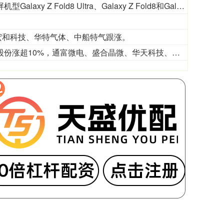
三星电子将于8月7日在韩国正式推出新一代折叠屏机型Galaxy Z Fold8 Ultra、Galaxy Z Fold8和Galaxy Z Flip8，以及智能手表Galaxy Watch Ultra2和Galaxy Watch9。
宏和科技、华特气体、中船特气跟涨。
近期先进封装概念持续反弹，长电科技封涨停，甬矽电子、劲拓股份涨超10%，通富微电、盛合晶微、华天科技、太极实业涨超5%。