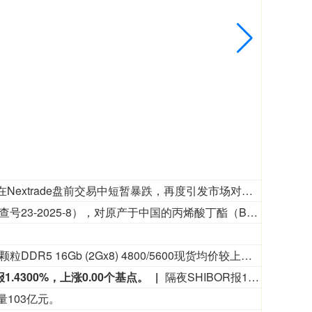
SK海力士约一周内第二次在Nextrade盘前交易中短暂暴跌，再度引发市场对于韩国另类交易平台价格剧烈波动的质疑。当地时间周四上午8时，SK海力士在Nextrade以每股116.8万韩元成交11股，较前日收盘价重挫30%，触及当日跌停限制。50分钟盘前交易时段结束时，跌幅收窄至约2%。当天上午在韩国交易所常规交易时段，SK海力士股价一度下跌9.8%。美国存储芯片公司闪迪本财季营收展望不及预期后，股价在盘后交易中重挫，韩国芯片股随之普遍走弱。此次剧烈波动与上周二的走势高度相似。当时SK海力士也在盘前交易中一度暴跌30%，随后收窄跌幅。
2026年7月23日，韩国贸易委员会发布第2026-13号公告（案件调查号23-2025-8），对原产于中国的丙烯酸丁酯（Butyl Acrylate）作出反倾销肯定性终裁，建议韩国企划财政部对涉案产品征收为期五年的反倾销税，具体如下：泰兴市昇科化工有限公司（Taixing Sunke Chemicals Co., Ltd.）及其关联企业税率为11.42%、上海华谊新材料有限公司（Shanghai Huayi New Material Co., Ltd.）及其关联企业税率为8.32%、平湖石化有限责任公司（Pinghu Petro Chemical Co., Ltd.）及其关联企业税率为19.17%、中国其他生产商/出口商税率为18.69%。涉案产品的韩国税号为2916.12.3000。（中国贸易救济信息网）
TrendForce数据显示，8月6日内存颗粒DDR5 16Gb (2Gx8) 4800/5600现货均价较上日持平，DDR4 16Gb (2Gx8) 3200现货均价较上日持平，DDR4 8Gb (1Gx8) 3200现货均价较上日上涨0.30%。
报1.4300%，上涨0.00个基点。
隔夜SHIBOR报1.3530%，下降0.74个基点。7天SHIBOR报1.3830%，上涨0.60个基点。3个月SHIBOR报1.4300%，上涨0.00个基点。
量103亿元。