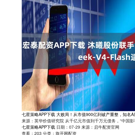
七星策略APP下载 大败局！从市值900亿到破产重整，知名A
来源：英华价值研究院 从千亿元市值到千万元债务，“中国影视
七星策略APP下载
日期：07-29
来源：启牛配资官网
查看：
203
分类：
旗开网配资