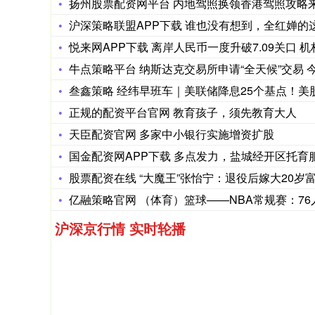
扬州股票配资网平台 内地驾照换领香港驾照攻略
沪深策略联盟APP下载 谁也没有想到，全红婵的
悦来网APP下载 离岸人民币一度升破7.09关口 
牛点策略平台 纳斯达克交易所申请“全天候”交易 
叁鑫策略 经纬早班车｜美联储降息25个基点！美
正规的配资平台官网 教育孩子，须先教育大人
天臣配资官网 多家中小银行实施增资扩股
国金配资网APP下载 多点发力，盐城经开区托育服
股票配资在线 “大魔王”张怡宁：退役后嫁大20岁
亿融策略官网 （体育）篮球——NBA常规赛：76
沪深京行情 实时轮播