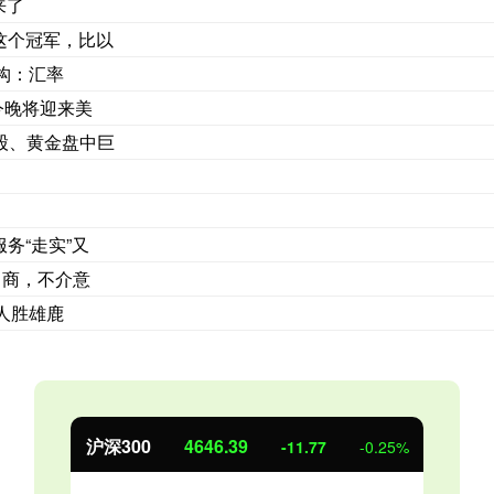
来了
这个冠军，比以
机构：汇率
今晚将迎来美
股、黄金盘中巨
务“走实”又
富商，不介意
人胜雄鹿
北证50
1120.10
0.64
0.06%