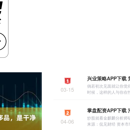
倘若初次见面就让你觉
03-15
时候，这样的人与你在性
炒股就看金麒麟分析师
04-06
来源：侃见财经 资本市场