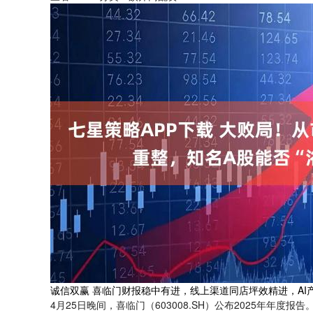
诚信双赢 喜临门财报稳中有进，线上渠道同店坪效精进，AI
4月25日晚间，喜临门（603008.SH）公布2025年年度报告